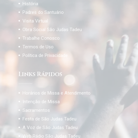
História
Padres do Santuário
Visita Virtual
Obra Social São Judas Tadeu
Trabalhe Conosco
Termos de Uso
Política de Privacidade
Links Rápidos
Horários de Missa e Atendimento
Intenção de Missa
Sacramentos
Festa de São Judas Tadeu
A Voz de São Judas Tadeu
Web Rádio São Judas Tadeu