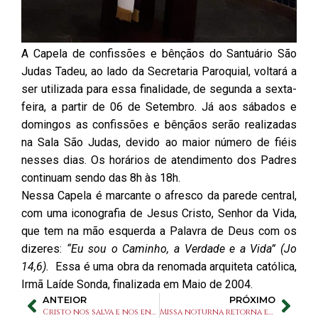
A Capela de confissões e bênçãos do Santuário São
Judas Tadeu, ao lado da Secretaria Paroquial, voltará a
ser utilizada para essa finalidade, de segunda a sexta-
feira, a partir de 06 de Setembro. Já aos sábados e
domingos as confissões e bênçãos serão realizadas
na Sala São Judas, devido ao maior número de fiéis
nesses dias. Os horários de atendimento dos Padres
continuam sendo das 8h às 18h.
Nessa Capela é marcante o afresco da parede central,
com uma iconografia de Jesus Cristo, Senhor da Vida,
que tem na mão esquerda a Palavra de Deus com os
dizeres:
“Eu sou o Caminho, a Verdade e a Vida” (Jo
14,6).
Essa é uma obra da renomada arquiteta católica,
Irmã Laíde Sonda, finalizada em Maio de 2004.
ANTEIOR
PRÓXIMO
Cristo nos salva e nos envia: “Quem escuta a minha palavra possui a vida eterna” (Jo 5,24).
Missa noturna retorna em Setembro no Santuário