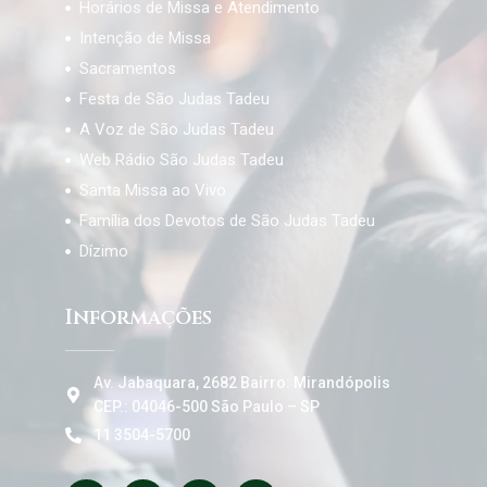
Horários de Missa e Atendimento
Intenção de Missa
Sacramentos
Festa de São Judas Tadeu
A Voz de São Judas Tadeu
Web Rádio São Judas Tadeu
Santa Missa ao Vivo
Família dos Devotos de São Judas Tadeu
Dízimo
Informações
Av. Jabaquara, 2682 Bairro: Mirandópolis
CEP.: 04046-500 São Paulo – SP
11 3504-5700