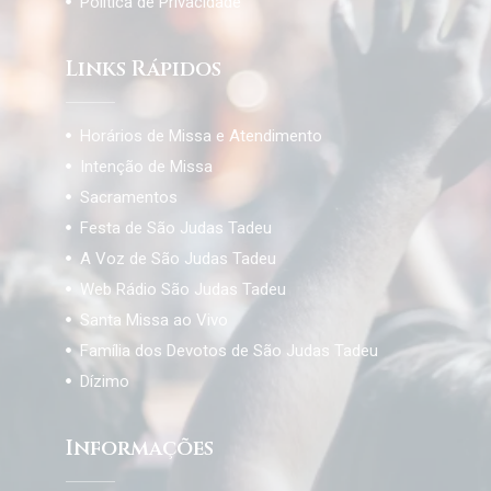
Política de Privacidade
Links Rápidos
Horários de Missa e Atendimento
Intenção de Missa
Sacramentos
Festa de São Judas Tadeu
A Voz de São Judas Tadeu
Web Rádio São Judas Tadeu
Santa Missa ao Vivo
Família dos Devotos de São Judas Tadeu
Dízimo
Informações