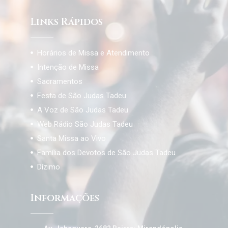
Links Rápidos
Horários de Missa e Atendimento
Intenção de Missa
Sacramentos
Festa de São Judas Tadeu
A Voz de São Judas Tadeu
Web Rádio São Judas Tadeu
Santa Missa ao Vivo
Família dos Devotos de São Judas Tadeu
Dízimo
Informações