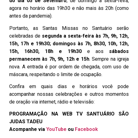
do dia 05 de Setembro
, de domingo a sexta-feira,
agora no horário das 19h30 e não mais às 20h (como
antes da pandemia).
Portanto, as Santas Missas no Santuário serão
celebradas de
segunda a sexta-feira às 7h, 9h, 12h,
15h, 17h e 19h30;
domingos às 7h, 8h30, 10h, 12h,
15h, 16h30, 18h e 19h30
e aos
sábados
permanecem às 7h, 9h, 12h e 15h
. Sempre na igreja
nova. A entrada é por ordem de chegada, com uso de
máscara, respeitando o limite de ocupação.
Confira em quais dias e horários você pode
acompanhar nossas celebrações e outros momentos
de oração via internet, rádio e televisão:
PROGRAMAÇÃO NA WEB TV SANTUÁRIO SÃO
JUDAS TADEU
Acompanhe via
YouTube
ou
Facebook