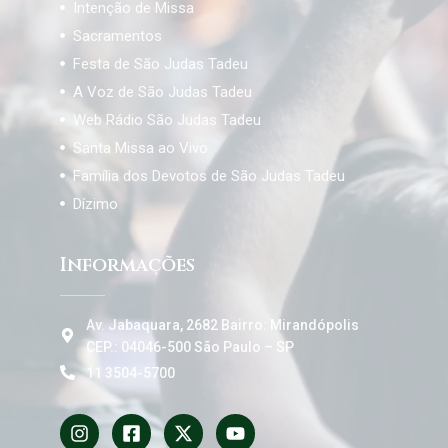
Intenção de Missa
Sacramentos
Festa de São Judas Tadeu
A Voz de São Judas Tadeu
Web Rádio São Judas Tadeu
Santa Missa ao Vivo
Família dos Devotos de São Judas Tadeu
Dízimo
Informações
Av. Jabaquara, 2682 Bairro: Mirandópolis
CEP.: 04046-500 São Paulo – SP
11 3504-5700