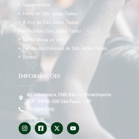
Sacramentos
Festa de São Judas Tadeu
A Voz de São Judas Tadeu
Web Rádio São Judas Tadeu
Santa Missa ao Vivo
Família dos Devotos de São Judas Tadeu
Dízimo
Informações
Av. Jabaquara, 2682 Bairro: Mirandópolis
CEP.: 04046-500 São Paulo – SP
11 3504-5700