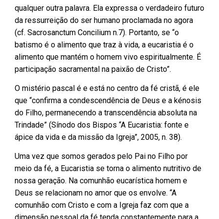
qualquer outra palavra. Ela expressa o verdadeiro futuro
da ressurreição do ser humano proclamada no agora
(cf. Sacrosanctum Concilium n.7). Portanto, se “o
batismo é o alimento que traz à vida, a eucaristia é o
alimento que mantém o homem vivo espiritualmente. É
participação sacramental na paixão de Cristo”.
O mistério pascal é e está no centro da fé cristã, é ele
que “confirma a condescendência de Deus e a kénosis
do Filho, permanecendo a transcendência absoluta na
Trindade” (Sínodo dos Bispos “A Eucaristia: fonte e
ápice da vida e da missão da Igreja”, 2005, n. 38).
Uma vez que somos gerados pelo Pai no Filho por
meio da fé, a Eucaristia se torna o alimento nutritivo de
nossa geração. Na comunhão eucarística homem e
Deus se relacionam no amor que os envolve. “A
comunhão com Cristo e com a Igreja faz com que a
dimensão pessoal da fé tenda constantemente para a