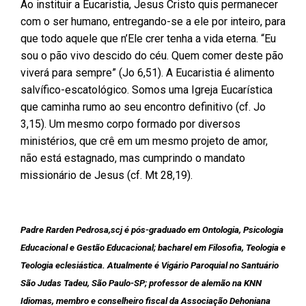
Ao instituir a Eucaristia, Jesus Cristo quis permanecer
com o ser humano, entregando-se a ele por inteiro, para
que todo aquele que n’Ele crer tenha a vida eterna. “Eu
sou o pão vivo descido do céu. Quem comer deste pão
viverá para sempre” (Jo 6,51). A Eucaristia é alimento
salvífico-escatológico. Somos uma Igreja Eucarística
que caminha rumo ao seu encontro definitivo (cf. Jo
3,15). Um mesmo corpo formado por diversos
ministérios, que crê em um mesmo projeto de amor,
não está estagnado, mas cumprindo o mandato
missionário de Jesus (cf. Mt 28,19).
Padre Rarden Pedrosa,scj é pós-graduado em Ontologia, Psicologia
Educacional e Gestão Educacional; bacharel em Filosofia, Teologia e
Teologia eclesiástica. Atualmente é Vigário Paroquial no Santuário
São Judas Tadeu, São Paulo-SP; professor de alemão na KNN
Idiomas, membro e conselheiro fiscal da Associação Dehoniana