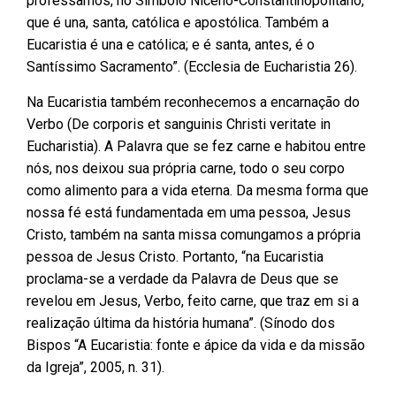
professamos, no Símbolo Niceno-Constantinopolitano,
que é una, santa, católica e apostólica. Também a
Eucaristia é una e católica; e é santa, antes, é o
Santíssimo Sacramento”. (Ecclesia de Eucharistia 26).
Na Eucaristia também reconhecemos a encarnação do
Verbo (De corporis et sanguinis Christi veritate in
Eucharistia). A Palavra que se fez carne e habitou entre
nós, nos deixou sua própria carne, todo o seu corpo
como alimento para a vida eterna. Da mesma forma que
nossa fé está fundamentada em uma pessoa, Jesus
Cristo, também na santa missa comungamos a própria
pessoa de Jesus Cristo. Portanto, “na Eucaristia
proclama-se a verdade da Palavra de Deus que se
revelou em Jesus, Verbo, feito carne, que traz em si a
realização última da história humana”. (Sínodo dos
Bispos “A Eucaristia: fonte e ápice da vida e da missão
da Igreja”, 2005, n. 31).