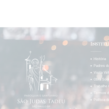
Instit
História
Padres d
Visita Vir
Obra Soc
Trabalhe
Termos d
Política 