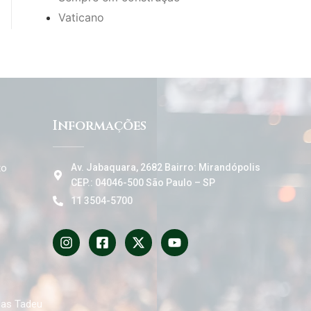
Vaticano
Informações
to
Av. Jabaquara, 2682 Bairro: Mirandópolis
CEP.: 04046-500 São Paulo – SP
11 3504-5700
das Tadeu