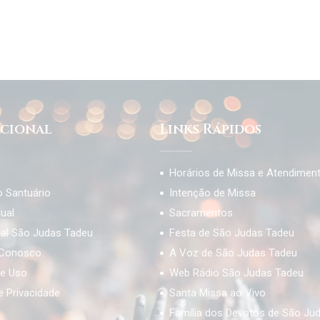
ucional
Links Rápidos
Horários de Missa e Atendimen
o Santuário
Intenção de Missa
tual
Sacramentos
ial São Judas Tadeu
Festa de São Judas Tadeu
 Conosco
A Voz de São Judas Tadeu
e Uso
Web Rádio São Judas Tadeu
de Privacidade
Santa Missa ao Vivo
Família dos Devotos de São Ju