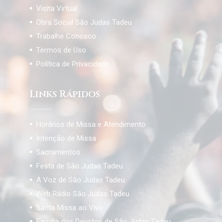
Visita Virtual
Obra Social São Judas Tadeu
Trabalhe Conosco
Termos de Uso
Política de Privacidade
Links Rápidos
Horários de Missa e Atendimento
Intenção de Missa
Sacramentos
Festa de São Judas Tadeu
A Voz de São Judas Tadeu
Web Rádio São Judas Tadeu
Santa Missa ao Vivo
Família dos Devotos de São Judas Tadeu