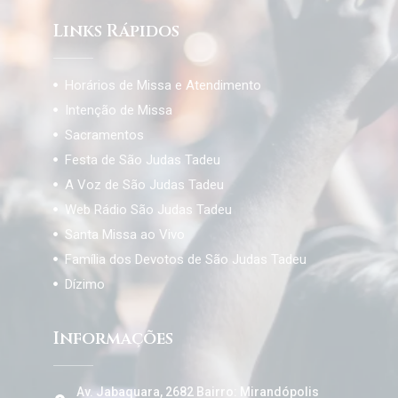
Links Rápidos
Horários de Missa e Atendimento
Intenção de Missa
Sacramentos
Festa de São Judas Tadeu
A Voz de São Judas Tadeu
Web Rádio São Judas Tadeu
Santa Missa ao Vivo
Família dos Devotos de São Judas Tadeu
Dízimo
Informações
Av. Jabaquara, 2682 Bairro: Mirandópolis