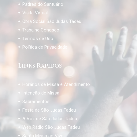
Padres do Santuário
Visita Virtual
Obra Social São Judas Tadeu
Trabalhe Conosco
Termos de Uso
Política de Privacidade
Links Rápidos
Horários de Missa e Atendimento
Intenção de Missa
Sacramentos
Festa de São Judas Tadeu
A Voz de São Judas Tadeu
Web Rádio São Judas Tadeu
Santa Missa ao Vivo