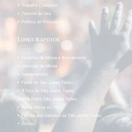
Trabalhe Conosco
Termos de Uso
Política de Privacidade
Links Rápidos
Horários de Missa e Atendimento
Intenção de Missa
Sacramentos
Festa de São Judas Tadeu
A Voz de São Judas Tadeu
Web Rádio São Judas Tadeu
Santa Missa ao Vivo
Família dos Devotos de São Judas Tadeu
Dízimo