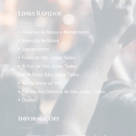
Links Rápidos
Horários de Missa e Atendimento
Intenção de Missa
Sacramentos
Festa de São Judas Tadeu
A Voz de São Judas Tadeu
Web Rádio São Judas Tadeu
Santa Missa ao Vivo
Família dos Devotos de São Judas Tadeu
Dízimo
Informações