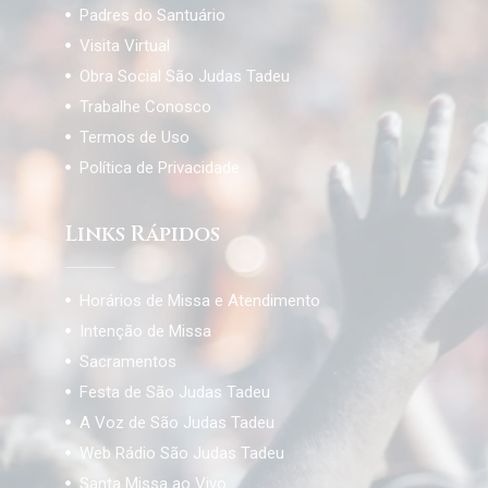
Padres do Santuário
Visita Virtual
Obra Social São Judas Tadeu
Trabalhe Conosco
Termos de Uso
Política de Privacidade
Links Rápidos
Horários de Missa e Atendimento
Intenção de Missa
Sacramentos
Festa de São Judas Tadeu
A Voz de São Judas Tadeu
Web Rádio São Judas Tadeu
Santa Missa ao Vivo