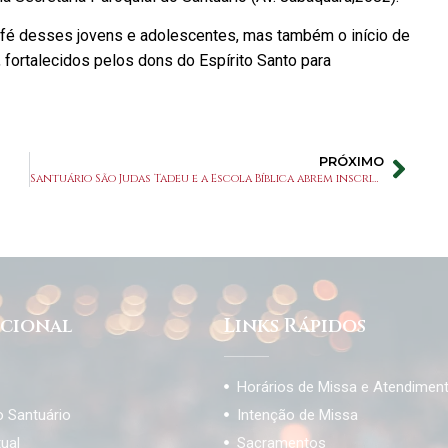
 fé desses jovens e adolescentes, mas também o início de
fortalecidos pelos dons do Espírito Santo para
PRÓXIMO
Santuário São Judas Tadeu e a Escola Bíblica abrem inscrições para a Semana Bíblica 2026 com estudo sobre o Livro de Daniel
ucional
Links Rápidos
Horários de Missa e Atendimen
o Santuário
Intenção de Missa
tual
Sacramentos