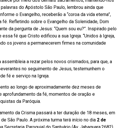
rtalece por meio dos demais sacramentos, mantendo-nos
 palavras do Apóstolo São Paulo, lembrou ainda que
nforme o Evangelho, receberão a “coroa da vida eterna”,
 fé. Refletindo sobre o Evangelho da Solenidade, Dom
ante da pergunta de Jesus: “Quem sou eu?”. Inspirado pelo
essa fé que Cristo edificou a sua Igreja. “Unidos à Igreja,
ando os jovens a permanecerem firmes na comunidade
a assembleia a rezar pelos novos crismados, para que, a
severantes no seguimento de Jesus, testemunhem o
 fé e serviço na Igreja.
ento ao longo de aproximadamente dez meses de
de aprofundamento da fé, momentos de oração e
quistas da Paróquia.
cramento da Crisma passará a ter duração de 18 meses, em
 de São Paulo. A próxima turma terá início no dia
2 de
 na Secretaria Paroquial do Santuário (Av. Jabaquara,2682).