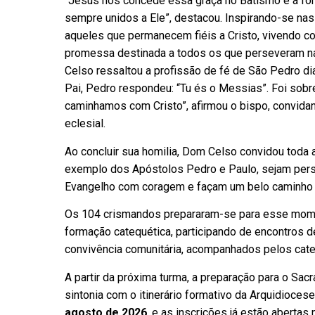
“Jesus nos concede essa graça no Batismo e a fo
sempre unidos a Ele”, destacou. Inspirando-se nas
aqueles que permanecem fiéis a Cristo, vivendo co
promessa destinada a todos os que perseveram na
Celso ressaltou a profissão de fé de São Pedro di
Pai, Pedro respondeu: “Tu és o Messias”. Foi sobre 
caminhamos com Cristo”, afirmou o bispo, convid
eclesial.
Ao concluir sua homilia, Dom Celso convidou toda 
exemplo dos Apóstolos Pedro e Paulo, sejam per
Evangelho com coragem e façam um belo caminho de
Os 104 crismandos prepararam-se para esse mom
formação catequética, participando de encontros 
convivência comunitária, acompanhados pelos cate
A partir da próxima turma, a preparação para o Sa
sintonia com o itinerário formativo da Arquidiocese
agosto de 2026
, e as inscrições já estão abertas