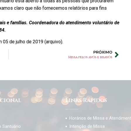
Santuário está aberto a todas as pessoas que procurarem
xamos claro que não fornecemos relatórios para fins
ais e famílias. Coordenadora do atendimento voluntário de
84.
 05 de julho de 2019 (arquivo).
PRÓXIMO
Missa pelos avós e bisavós
ucional
Links Rápidos
Horários de Missa e Atendimen
o Santuário
Intenção de Missa