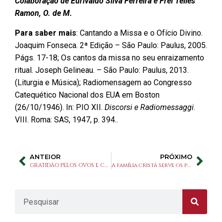
Colaboração de Eurivaldo Silva Ferreira e Frei Telles
Ramon, O. de M.
Para saber mais
: Cantando a Missa e o Ofício Divino.
Joaquim Fonseca. 2ª Edição – São Paulo: Paulus, 2005.
Págs. 17-18; Os cantos da missa no seu enraizamento
ritual. Joseph Gelineau. – São Paulo: Paulus, 2013.
(Liturgia e Música); Radiomensagem ao Congresso
Catequético Nacional dos EUA em Boston
(26/10/1946). In: PIO XII.
Discorsi e Radiomessaggi
.
VIII. Roma: SAS, 1947, p. 394..
ANTEIOR
PRÓXIMO
GRATIDÃO PELOS OVOS E CHOCOLATES DESSA PÁSCOA
A família cristã serve os pobres