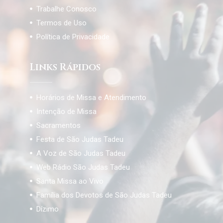
Trabalhe Conosco
Termos de Uso
Política de Privacidade
Links Rápidos
Horários de Missa e Atendimento
Intenção de Missa
Sacramentos
Festa de São Judas Tadeu
A Voz de São Judas Tadeu
Web Rádio São Judas Tadeu
Santa Missa ao Vivo
Família dos Devotos de São Judas Tadeu
Dízimo