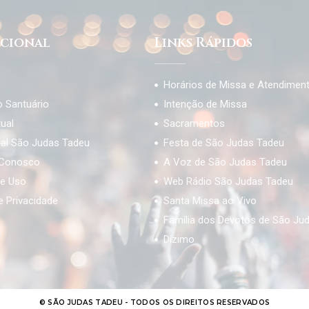
ucional
Links Rápidos
Horários de Missa e Atendimen
o Santuário
Intenção de Missa
tual
Sacramentos
ial São Judas Tadeu
Festa de São Judas Tadeu
 Conosco
A Voz de São Judas Tadeu
e Uso
Web Rádio São Judas Tadeu
de Privacidade
Santa Missa ao Vivo
Família dos Devotos de São Ju
Dízimo
© SÃO JUDAS TADEU - TODOS OS DIREITOS RESERVADOS