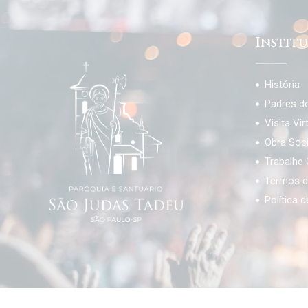
Instit
História
Padres d
Visita Vir
Obra Soc
Trabalhe
Termos d
Política 