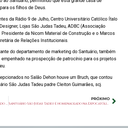
 ao Santuário, permitindo que está grande casa de
para os filhos de Deus.
es da Rádio 9 de Julho, Centro Universitário Católico Ítalo
a Designer, Lojas São Judas Tadeu, ADBC (Associação
ta Presidente da Nicom Material de Construção e o Marcos
etária de Relações Institucionais.
ntante do departamento de marketing do Santuário, também
se empenhado na prospecção de patrocínio para os projetos
eu.
cepcionados no Salão Dehon houve um Bruch, que contou
ário São Judas Tadeu padre Cleiton Guimarães, scj.
PRÓXIMO
O Papa: não se faz nada na vida religiosa e no apostolado sem oração
Santuário São Judas Tadeu é homenageado na Expocatólica