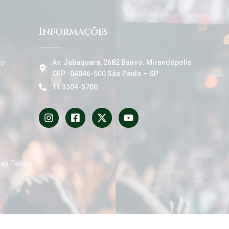
Informações
to
Av. Jabaquara, 2682 Bairro: Mirandópolis
CEP.: 04046-500 São Paulo – SP
11 3504-5700
das Tadeu