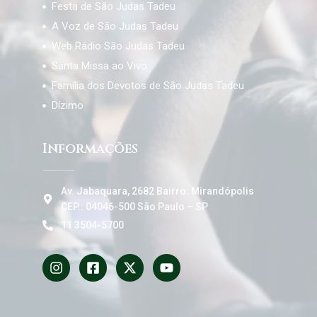
Festa de São Judas Tadeu
A Voz de São Judas Tadeu
Web Rádio São Judas Tadeu
Santa Missa ao Vivo
Família dos Devotos de São Judas Tadeu
Dízimo
Informações
Av. Jabaquara, 2682 Bairro: Mirandópolis
CEP.: 04046-500 São Paulo – SP
11 3504-5700