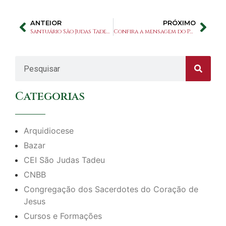
ANTEIOR
PRÓXIMO
Santuário São Judas Tadeu recebe lançamento do novo livro do Pe. Rarden Pedrosa, scj sobre o perdão
Confira a mensagem do Papa Francisco para a Quaresma 2025
Categorias
Arquidiocese
Bazar
CEI São Judas Tadeu
CNBB
Congregação dos Sacerdotes do Coração de
Jesus
Cursos e Formações