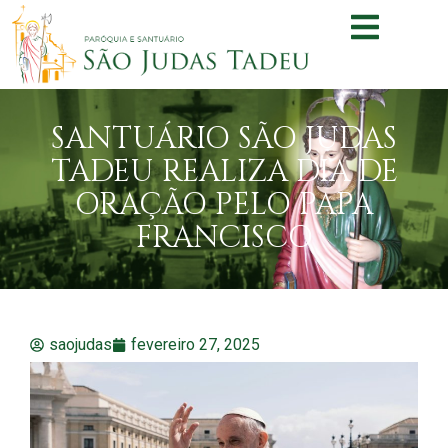
SANTUÁRIO SÃO JUDAS
TADEU REALIZA DIA DE
ORAÇÃO PELO PAPA
FRANCISCO
saojudas
fevereiro 27, 2025