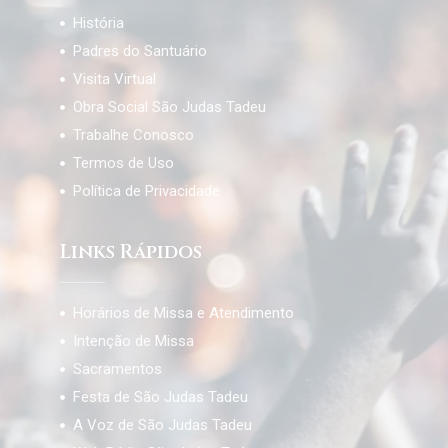
História
Padres do Santuário
Visita Virtual
Obra Social São Judas Tadeu
Trabalhe Conosco
Termos de Uso
Política de Privacidade
Links Rápidos
Horários de Missa e Atendimento
Intenção de Missa
Sacramentos
Festa de São Judas Tadeu
A Voz de São Judas Tadeu