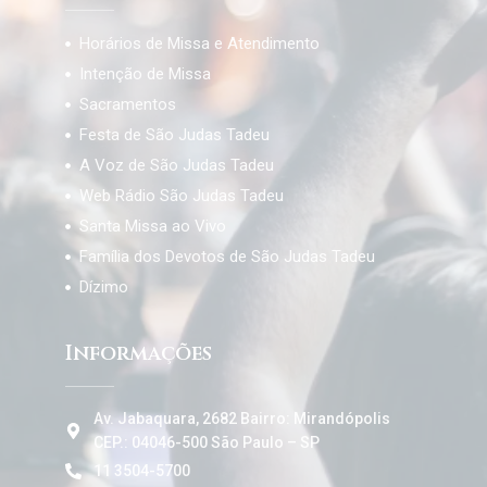
Horários de Missa e Atendimento
Intenção de Missa
Sacramentos
Festa de São Judas Tadeu
A Voz de São Judas Tadeu
Web Rádio São Judas Tadeu
Santa Missa ao Vivo
Família dos Devotos de São Judas Tadeu
Dízimo
Informações
Av. Jabaquara, 2682 Bairro: Mirandópolis
CEP.: 04046-500 São Paulo – SP
11 3504-5700