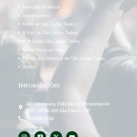
Intenção de Missa
Sacramentos
Festa de São Judas Tadeu
A Voz de São Judas Tadeu
Web Rádio São Judas Tadeu
Santa Missa ao Vivo
Família dos Devotos de São Judas Tadeu
Dízimo
Informações
Av. Jabaquara, 2682 Bairro: Mirandópolis
CEP.: 04046-500 São Paulo – SP
11 3504-5700