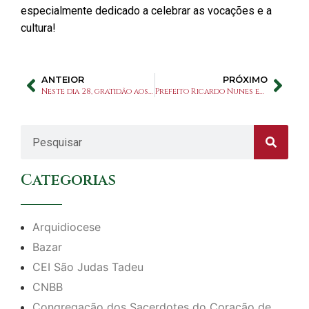
especialmente dedicado a celebrar as vocações e a
cultura!
ANTEIOR
PRÓXIMO
Neste dia 28, gratidão aos voluntários do nosso Santuário!
Prefeito Ricardo Nunes em dia votivo do Padroeiro com Projeto Boulevard
Categorias
Arquidiocese
Bazar
CEI São Judas Tadeu
CNBB
Congregação dos Sacerdotes do Coração de