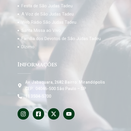
Festa de São Judas Tadeu
A Voz de São Judas Tadeu
Web Rádio São Judas Tadeu
Santa Missa ao Vivo
Família dos Devotos de São Judas Tadeu
Dízimo
Informações
Av. Jabaquara, 2682 Bairro: Mirandópolis
CEP.: 04046-500 São Paulo – SP
11 3504-5700