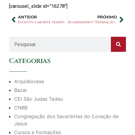
[carousel_slide id=”16278″]
ANTEIOR
PRÓXIMO
Estatuto garante transparência e bom funcionamento do Santuário São Judas Tadeu
Acampamento “Reparação” oferece momentos de profunda reflexão à jovens do Santuário
Categorias
Arquidiocese
Bazar
CEI São Judas Tadeu
CNBB
Congregação dos Sacerdotes do Coração de
Jesus
Cursos e Formações