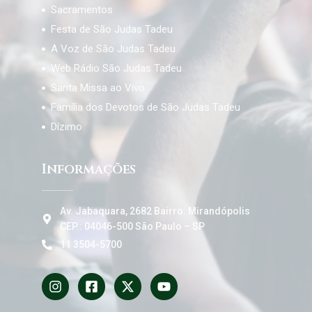
Sacramentos
Festa de São Judas Tadeu
A Voz de São Judas Tadeu
Web Rádio São Judas Tadeu
Santa Missa ao Vivo
Família dos Devotos de São Judas Tadeu
Dízimo
Informações
Av. Jabaquara, 2682 Bairro: Mirandópolis
CEP.: 04046-500 São Paulo – SP
11 3504-5700