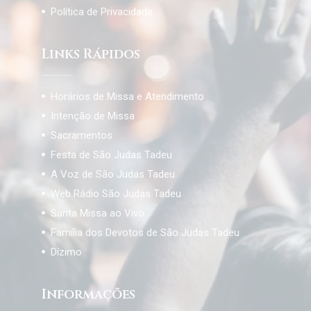
Política de Privacidade
Links Rápidos
Horários de Missa e Atendimento
Intenção de Missa
Sacramentos
Festa de São Judas Tadeu
A Voz de São Judas Tadeu
Web Rádio São Judas Tadeu
Santa Missa ao Vivo
Família dos Devotos de São Judas Tadeu
Dízimo
Informações