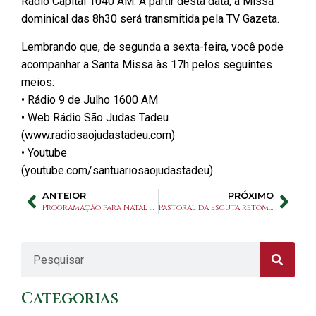
Rádio Capital 1040 AM. A partir desta data, a Missa
dominical das 8h30 será transmitida pela TV Gazeta.
Lembrando que, de segunda a sexta-feira, você pode
acompanhar a Santa Missa às 17h pelos seguintes
meios:
• Rádio 9 de Julho 1600 AM
• Web Rádio São Judas Tadeu
(www.radiosaojudastadeu.com)
• Youtube
(youtube.com/santuariosaojudastadeu).
ANTEIOR
PRÓXIMO
Programação para Natal e Ano Novo
Pastoral da Escuta retoma suas atividades
Categorias