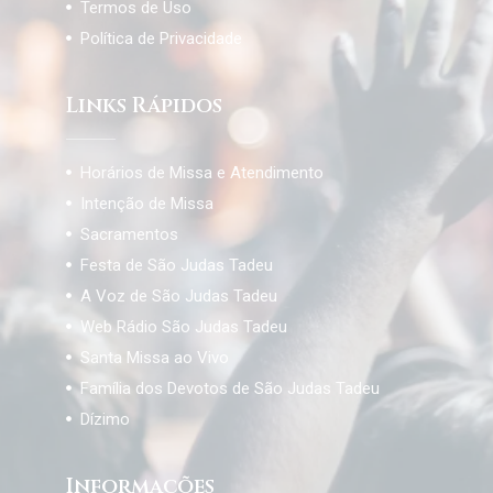
Termos de Uso
Política de Privacidade
Links Rápidos
Horários de Missa e Atendimento
Intenção de Missa
Sacramentos
Festa de São Judas Tadeu
A Voz de São Judas Tadeu
Web Rádio São Judas Tadeu
Santa Missa ao Vivo
Família dos Devotos de São Judas Tadeu
Dízimo
Informações