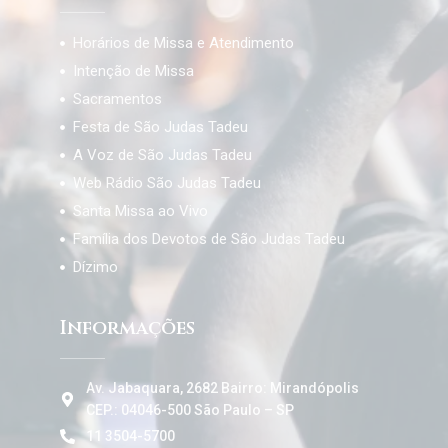
Horários de Missa e Atendimento
Intenção de Missa
Sacramentos
Festa de São Judas Tadeu
A Voz de São Judas Tadeu
Web Rádio São Judas Tadeu
Santa Missa ao Vivo
Família dos Devotos de São Judas Tadeu
Dízimo
Informações
Av. Jabaquara, 2682 Bairro: Mirandópolis
CEP.: 04046-500 São Paulo – SP
11 3504-5700