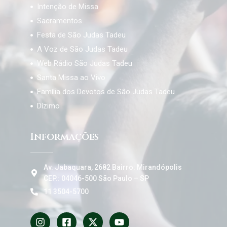
Intenção de Missa
Sacramentos
Festa de São Judas Tadeu
A Voz de São Judas Tadeu
Web Rádio São Judas Tadeu
Santa Missa ao Vivo
Família dos Devotos de São Judas Tadeu
Dízimo
Informações
Av. Jabaquara, 2682 Bairro: Mirandópolis
CEP.: 04046-500 São Paulo – SP
11 3504-5700