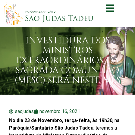
INVESTIDURA DOS
MINISTROS
EXTRAORDINÁRIOS DA
SAGRADA COMUNHÃO
(MESC) SERÁ NESTE MÊS
saojudas
novembro 16, 2021
No dia 23 de Novembro, terça-feira, às 19h30
, na
Paróquia/Santuário São Judas Tadeu
, teremos a