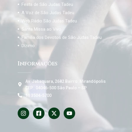
Festa de São Judas Tadeu
A Voz de São Judas Tadeu
Web Rádio São Judas Tadeu
Santa Missa ao Vivo
Família dos Devotos de São Judas Tadeu
Dízimo
Informações
Av. Jabaquara, 2682 Bairro: Mirandópolis
CEP.: 04046-500 São Paulo – SP
11 3504-5700