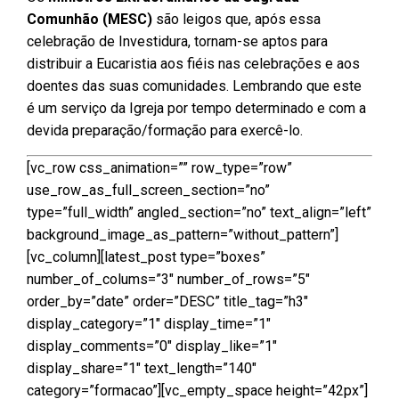
Comunhão (
MESC
)
são leigos que, após essa
celebração de Investidura, tornam-se aptos para
distribuir a Eucaristia aos fiéis nas celebrações e aos
doentes das suas comunidades. Lembrando que este
é um serviço da Igreja por tempo determinado e com a
devida preparação/formação para exercê-lo.
[vc_row css_animation=”” row_type=”row”
use_row_as_full_screen_section=”no”
type=”full_width” angled_section=”no” text_align=”left”
background_image_as_pattern=”without_pattern”]
[vc_column][latest_post type=”boxes”
number_of_colums=”3″ number_of_rows=”5″
order_by=”date” order=”DESC” title_tag=”h3″
display_category=”1″ display_time=”1″
display_comments=”0″ display_like=”1″
display_share=”1″ text_length=”140″
category=”formacao”][vc_empty_space height=”42px”]