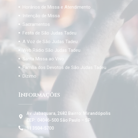
Horários de Missa e Atendimento
Intenção de Missa
Sacramentos
Festa de São Judas Tadeu
A Voz de São Judas Tadeu
Web Rádio São Judas Tadeu
Santa Missa ao Vivo
Família dos Devotos de São Judas Tadeu
Dízimo
Informações
Av. Jabaquara, 2682 Bairro: Mirandópolis
CEP.: 04046-500 São Paulo – SP
11 3504-5700