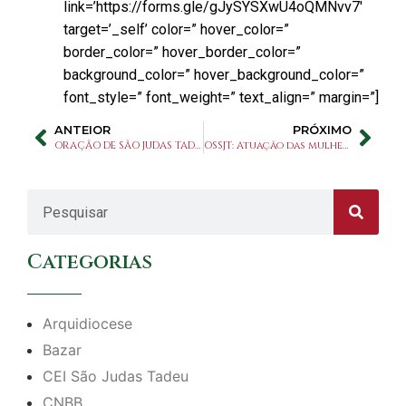
link=’https://forms.gle/gJySYSXwU4oQMNvv7′
target=’_self’ color=” hover_color=”
border_color=” hover_border_color=”
background_color=” hover_background_color=”
font_style=” font_weight=” text_align=” margin=”]
ANTEIOR
PRÓXIMO
ORAÇÃO DE SÃO JUDAS TADEU PELAS MÃES
OSSJT: Atuação das mulheres na sociedade é tema de roda de conversa
Categorias
Arquidiocese
Bazar
CEI São Judas Tadeu
CNBB