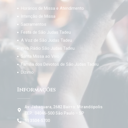
Horários de Missa e Atendimento
Intenção de Missa
Sacramentos
Festa de São Judas Tadeu
A Voz de São Judas Tadeu
Web Rádio São Judas Tadeu
Santa Missa ao Vivo
Família dos Devotos de São Judas Tadeu
Dízimo
Informações
Av. Jabaquara, 2682 Bairro: Mirandópolis
CEP.: 04046-500 São Paulo – SP
11 3504-5700