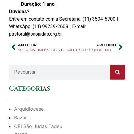
Duração: 1 ano
.
Dúvidas?
Entre em contato com a Secretaria: (11) 3504-5700 |
WhatsApp: (11) 99239-2608 | E-mail:
pastoral@saojudas.org.br
ANTEIOR
PRÓXIMO
Volta das transmissões da Santa Missa pela TV aberta
Santuário São Judas Tadeu apoia campanha de doação de sangue
Categorias
Arquidiocese
Bazar
CEI São Judas Tadeu