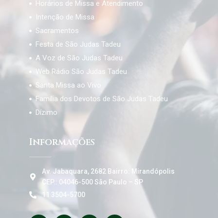
Horários de Missa e Atendimento
Intenção de Missa
Sacramentos
Festa de São Judas Tadeu
A Voz de São Judas Tadeu
Web Rádio São Judas Tadeu
Santa Missa ao Vivo
Família dos Devotos de São Judas Tadeu
Dízimo
Informações
Av. Jabaquara, 2682 Bairro: Mirandópolis
CEP.: 04046-500 São Paulo – SP
11 3504-5700