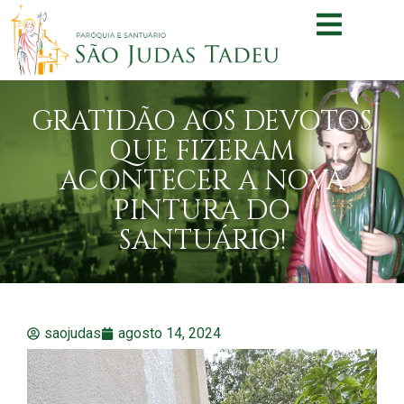
GRATIDÃO AOS DEVOTOS
QUE FIZERAM
ACONTECER A NOVA
PINTURA DO
SANTUÁRIO!
saojudas
agosto 14, 2024