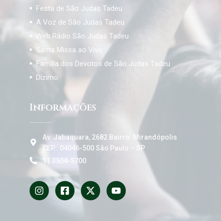
Festa de São Judas Tadeu
A Voz de São Judas Tadeu
Web Rádio São Judas Tadeu
Santa Missa ao Vivo
Família dos Devotos de São Judas Tadeu
Dízimo
Informações
Av. Jabaquara, 2682 Bairro: Mirandópolis
CEP.: 04046-500 São Paulo – SP
11 3504-5700