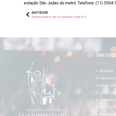
estação São Judas do metrô. Telefone: (11) 3504-
ANTEIOR
Professamos um só batismo (parte I)
Instit
História
Padres d
Visita Vir
Obra Soc
Trabalhe
Termos d
Política 