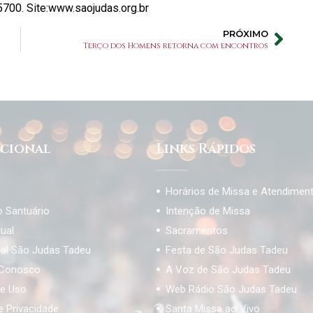
5700. Site:www.saojudas.org.br
PRÓXIMO
Terço dos Homens retorna com encontros
ucional
Links Rápidos
Horários de Missa e Atendimen
o Santuário
Intenção de Missa
tual
Sacramentos
ial São Judas Tadeu
Festa de São Judas Tadeu
 Conosco
A Voz de São Judas Tadeu
e Uso
Web Rádio São Judas Tadeu
de Privacidade
Santa Missa ao Vivo