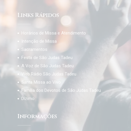
Links Rápidos
Horários de Missa e Atendimento
Intenção de Missa
Sacramentos
Festa de São Judas Tadeu
A Voz de São Judas Tadeu
Web Rádio São Judas Tadeu
Santa Missa ao Vivo
Família dos Devotos de São Judas Tadeu
Dízimo
Informações