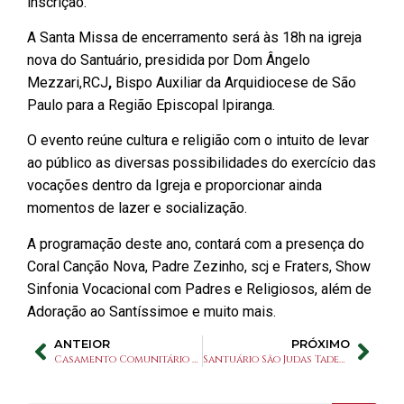
inscrição.
A Santa Missa de encerramento será às 18h na igreja
nova do Santuário, presidida por Dom Ângelo
Mezzari,RCJ
,
Bispo Auxiliar da Arquidiocese de São
Paulo para a Região Episcopal Ipiranga.
O evento reúne cultura e religião com o intuito de levar
ao público as diversas possibilidades do exercício das
vocações dentro da Igreja e proporcionar ainda
momentos de lazer e socialização.
A programação deste ano, contará com a presença do
Coral Canção Nova, Padre Zezinho, scj e Fraters, Show
Sinfonia Vocacional com Padres e Religiosos, além de
Adoração ao Santíssimoe e muito mais.
ANTEIOR
PRÓXIMO
Casamento Comunitário viabiliza o Sacramento a 12 casais no Santuário gratuitamente
Santuário São Judas Tadeu de ouvidos atentos a Serviço de Escuta da Igreja Católica