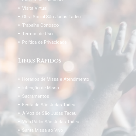
Visita Virtual
Obra Social São Judas Tadeu
Trabalhe Conosco
Termos de Uso
Política de Privacidade
Links Rápidos
Horários de Missa e Atendimento
Intenção de Missa
Sacramentos
Festa de São Judas Tadeu
A Voz de São Judas Tadeu
Web Rádio São Judas Tadeu
Santa Missa ao Vivo