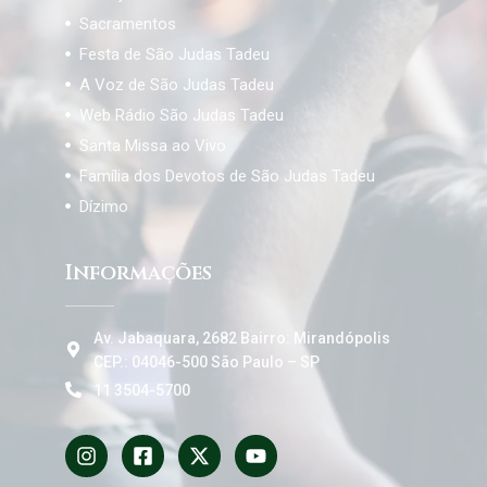
Sacramentos
Festa de São Judas Tadeu
A Voz de São Judas Tadeu
Web Rádio São Judas Tadeu
Santa Missa ao Vivo
Família dos Devotos de São Judas Tadeu
Dízimo
Informações
Av. Jabaquara, 2682 Bairro: Mirandópolis
CEP.: 04046-500 São Paulo – SP
11 3504-5700