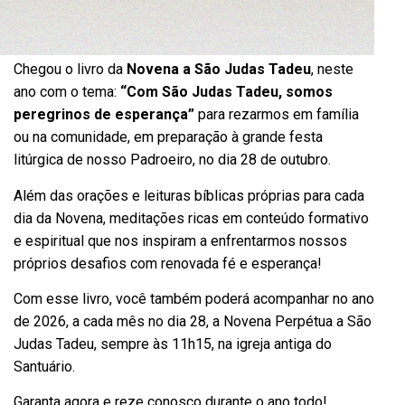
Chegou o livro da
Novena a São Judas Tadeu
, neste
ano com o tema:
“Com São Judas Tadeu, somos
peregrinos de esperança”
para rezarmos em família
ou na comunidade, em preparação à grande festa
litúrgica de nosso Padroeiro, no dia 28 de outubro.
Além das orações e leituras bíblicas próprias para cada
dia da Novena, meditações ricas em conteúdo formativo
e espiritual que nos inspiram a enfrentarmos nossos
próprios desafios com renovada fé e esperança!
Com esse livro, você também poderá acompanhar no ano
de 2026, a cada mês no dia 28, a Novena Perpétua a São
Judas Tadeu, sempre às 11h15, na igreja antiga do
Santuário.
Garanta agora e reze conosco durante o ano todo!