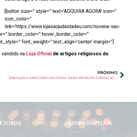
[button size=” style=” text=’ADQUIRA AGORA’ icon=”
icon_color=”
link=’https://www.lojasaojudastadeu.com/novena-sao-
lor=” border_color=” hover_border_color=”
_style=” font_weight=” text_align=’center’ margin=”]
 vendido na
Loja Oficial
de artigos religiosos do
PRÓXIMO
l
Paróquia e Santuário São Judas Tadeu promove formação de voluntários para o Projeto Esperança
ucional
Links Rápidos