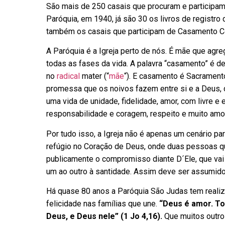
São mais de 250 casais que procuram e participam
Paróquia, em 1940, já são 30 os livros de registr
também os casais que participam de Casamento Co
A Paróquia é a Igreja perto de nós. É mãe que agrega
todas as fases da vida. A palavra “casamento” é de
no
radical
mater (“
mãe
“). E casamento é Sacrament
promessa que os noivos fazem entre si e a Deus, d
uma vida de unidade, fidelidade, amor, com livre e
responsabilidade e coragem, respeito e muito amor
Por tudo isso, a Igreja não é apenas um cenário p
refúgio no Coração de Deus, onde duas pessoas q
publicamente o compromisso diante D´Ele, que vai
um ao outro à santidade. Assim deve ser assumid
Há quase 80 anos a Paróquia São Judas tem real
felicidade nas famílias que une.
“Deus é amor.
To
Deus, e Deus nele” (1 Jo 4,16).
Que muitos outr