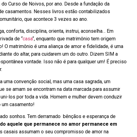
 do Curso de Noivos, por ano. Desde a fundação da
o de casamentos. Nesses livros estão contabilizados
munitário, que acontece 3 vezes ao ano.
, conforta, disciplina, orienta, instrui, aconselha… Em
rivada de “
casa
“, enquanto que matrimônio tem origem
o! O matrimônio é uma aliança de amor e fidelidade, é uma
iante do altar, para cuidarem um do outro. Dizem SIM a
 espontânea vontade. Isso não é para qualquer um! É preciso
.
ara uma convenção social, mas uma casa sagrada, um
ue se amam se encontram na data marcada para assumir
 uni-los por toda a vida. Homem e mulher devem conduzir
o um casamento!
izado sonhos. Tem derramado bênçãos e esperança de
do aquele que permanece no amor permanece em
os casais assumam o seu compromisso de amor na