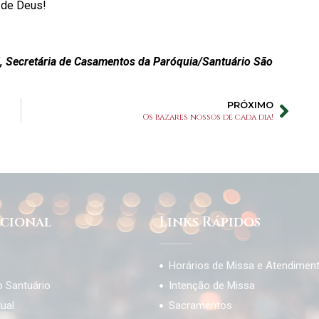
 de Deus!
i, Secretária de Casamentos da Paróquia/Santuário São
PRÓXIMO
Os bazares nossos de cada dia!
ucional
Links Rápidos
Horários de Missa e Atendimen
o Santuário
Intenção de Missa
tual
Sacramentos