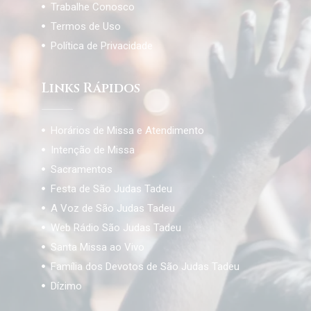
Trabalhe Conosco
Termos de Uso
Política de Privacidade
Links Rápidos
Horários de Missa e Atendimento
Intenção de Missa
Sacramentos
Festa de São Judas Tadeu
A Voz de São Judas Tadeu
Web Rádio São Judas Tadeu
Santa Missa ao Vivo
Família dos Devotos de São Judas Tadeu
Dízimo