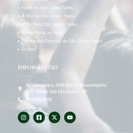
Festa de São Judas Tadeu
A Voz de São Judas Tadeu
Web Rádio São Judas Tadeu
Santa Missa ao Vivo
Família dos Devotos de São Judas Tadeu
Dízimo
Informações
Av. Jabaquara, 2682 Bairro: Mirandópolis
CEP.: 04046-500 São Paulo – SP
11 3504-5700