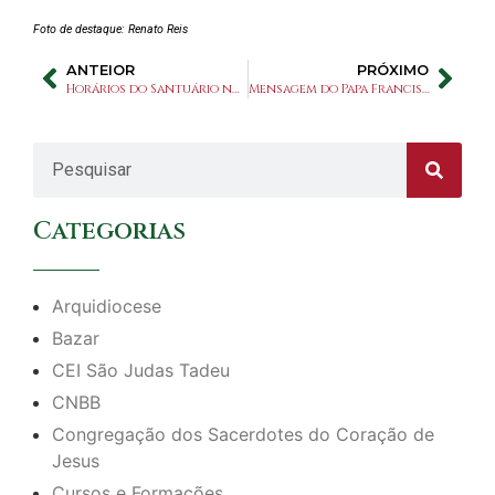
Foto de destaque: Renato Reis
ANTEIOR
PRÓXIMO
Horários do Santuário no Carnaval
Mensagem do Papa Francisco para a Quaresma 2024: Através do deserto, Deus guia-nos para a liberdade
Categorias
Arquidiocese
Bazar
CEI São Judas Tadeu
CNBB
Congregação dos Sacerdotes do Coração de
Jesus
Cursos e Formações