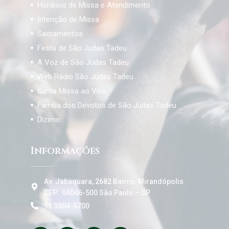
Horários de Missa e Atendimento
Intenção de Missa
Sacramentos
Festa de São Judas Tadeu
A Voz de São Judas Tadeu
Web Rádio São Judas Tadeu
Santa Missa ao Vivo
Família dos Devotos de São Judas Tadeu
Dízimo
Informações
Av. Jabaquara, 2682 Bairro: Mirandópolis
CEP.: 04046-500 São Paulo – SP
11 3504-5700