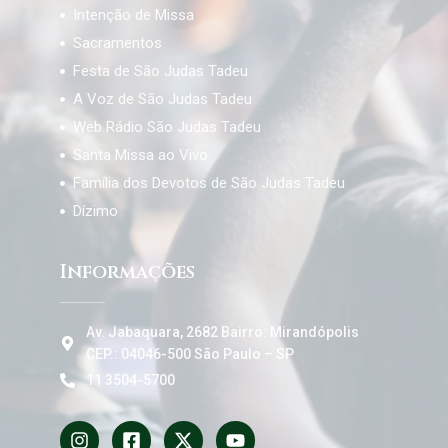
Intenção de Missa
Sacramentos
Festa de São Judas Tadeu
A Voz de São Judas Tadeu
Web Rádio São Judas Tadeu
Santa Missa ao Vivo
Família dos Devotos de São Judas Tadeu
Dízimo
Informações
Av. Jabaquara, 2682 Bairro: Mirandópolis
CEP.: 04046-500 São Paulo – SP
11 3504-5700