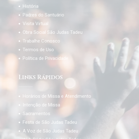
História
Padres do Santuário
Visita Virtual
Obra Social São Judas Tadeu
Trabalhe Conosco
Termos de Uso
Política de Privacidade
Links Rápidos
Horários de Missa e Atendimento
Intenção de Missa
Sacramentos
Festa de São Judas Tadeu
A Voz de São Judas Tadeu