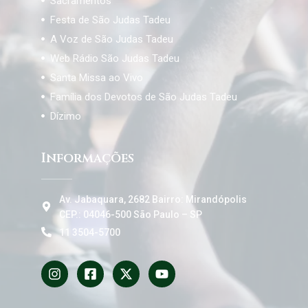
Sacramentos
Festa de São Judas Tadeu
A Voz de São Judas Tadeu
Web Rádio São Judas Tadeu
Santa Missa ao Vivo
Família dos Devotos de São Judas Tadeu
Dízimo
Informações
Av. Jabaquara, 2682 Bairro: Mirandópolis
CEP.: 04046-500 São Paulo – SP
11 3504-5700