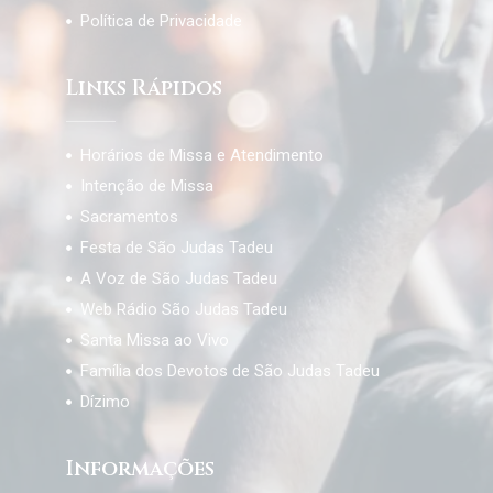
Política de Privacidade
Links Rápidos
Horários de Missa e Atendimento
Intenção de Missa
Sacramentos
Festa de São Judas Tadeu
A Voz de São Judas Tadeu
Web Rádio São Judas Tadeu
Santa Missa ao Vivo
Família dos Devotos de São Judas Tadeu
Dízimo
Informações