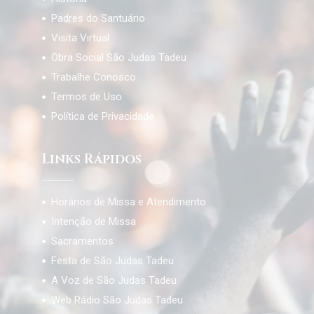
Padres do Santuário
Visita Virtual
Obra Social São Judas Tadeu
Trabalhe Conosco
Termos de Uso
Política de Privacidade
Links Rápidos
Horários de Missa e Atendimento
Intenção de Missa
Sacramentos
Festa de São Judas Tadeu
A Voz de São Judas Tadeu
Web Rádio São Judas Tadeu