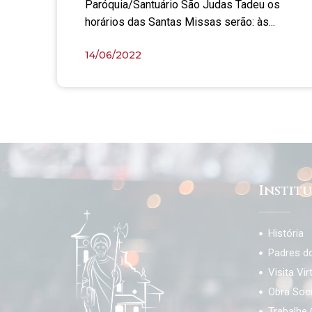
Paróquia/Santuário São Judas Tadeu os
horários das Santas Missas serão: às...
14/06/2022
Instit
História
Padres d
Visita Vir
Obra Soc
Trabalhe