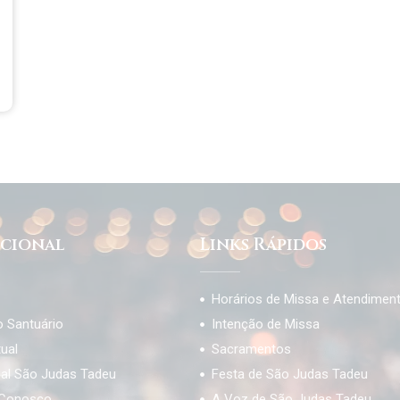
ucional
Links Rápidos
Horários de Missa e Atendimen
o Santuário
Intenção de Missa
tual
Sacramentos
ial São Judas Tadeu
Festa de São Judas Tadeu
 Conosco
A Voz de São Judas Tadeu