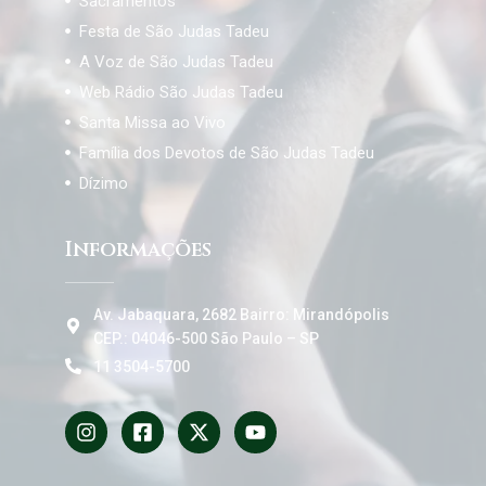
Sacramentos
Festa de São Judas Tadeu
A Voz de São Judas Tadeu
Web Rádio São Judas Tadeu
Santa Missa ao Vivo
Família dos Devotos de São Judas Tadeu
Dízimo
Informações
Av. Jabaquara, 2682 Bairro: Mirandópolis
CEP.: 04046-500 São Paulo – SP
11 3504-5700