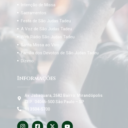
Intenção de Missa
Sacramentos
Festa de São Judas Tadeu
A Voz de São Judas Tadeu
Web Rádio São Judas Tadeu
Santa Missa ao Vivo
Família dos Devotos de São Judas Tadeu
Dízimo
Informações
Av. Jabaquara, 2682 Bairro: Mirandópolis
CEP.: 04046-500 São Paulo – SP
11 3504-5700