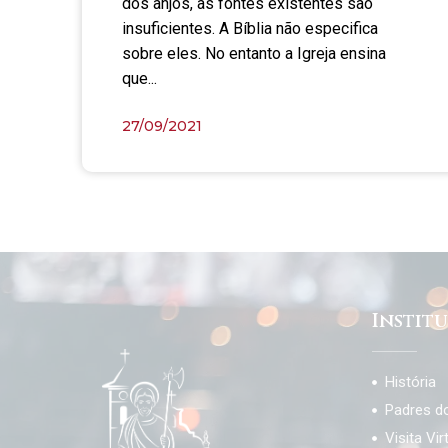
dos anjos, as fontes existentes são
insuficientes. A Bíblia não especifica
sobre eles. No entanto a Igreja ensina
que...
27/09/2021
Instit
História
Padres d
Visita Vir